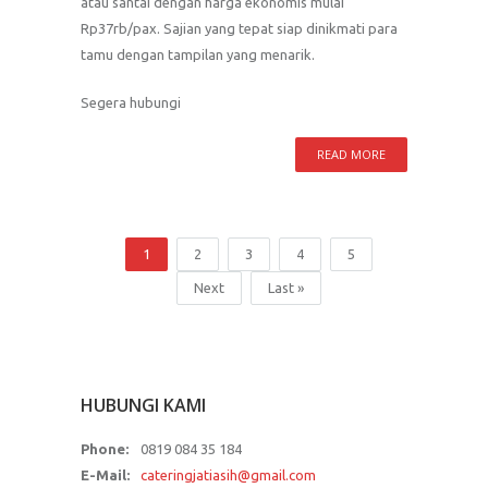
atau santai dengan harga ekonomis mulai
Rp37rb/pax. Sajian yang tepat siap dinikmati para
tamu dengan tampilan yang menarik.
Segera hubungi
READ MORE
1
2
3
4
5
Next
Last »
HUBUNGI KAMI
Phone:
0819 084 35 184
E-Mail:
cateringjatiasih@gmail.com