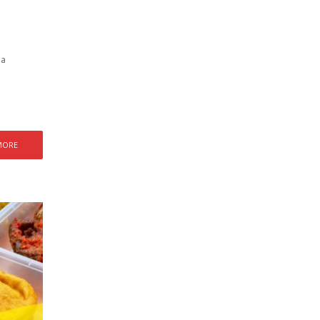
ea
MORE