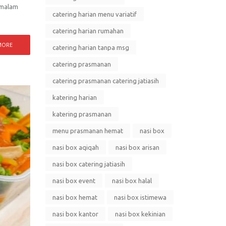
 malam
catering harian menu variatif
catering harian rumahan
MORE
catering harian tanpa msg
catering prasmanan
catering prasmanan catering jatiasih
katering harian
katering prasmanan
menu prasmanan hemat
nasi box
nasi box aqiqah
nasi box arisan
nasi box catering jatiasih
nasi box event
nasi box halal
nasi box hemat
nasi box istimewa
nasi box kantor
nasi box kekinian