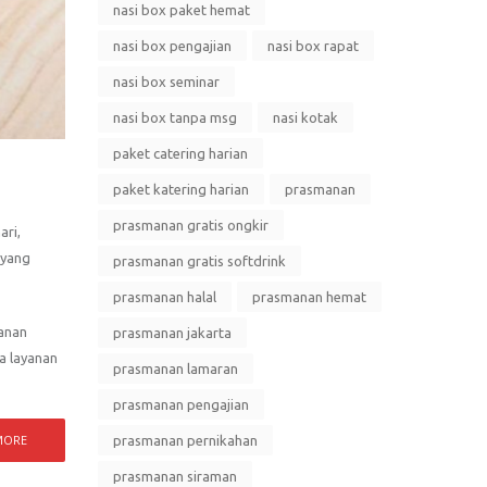
nasi box paket hemat
nasi box pengajian
nasi box rapat
nasi box seminar
nasi box tanpa msg
nasi kotak
paket catering harian
paket katering harian
prasmanan
prasmanan gratis ongkir
ari,
 yang
prasmanan gratis softdrink
prasmanan halal
prasmanan hemat
yanan
prasmanan jakarta
a layanan
prasmanan lamaran
prasmanan pengajian
MORE
prasmanan pernikahan
prasmanan siraman