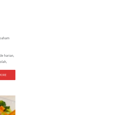
i paham
de harian,
olah,
MORE