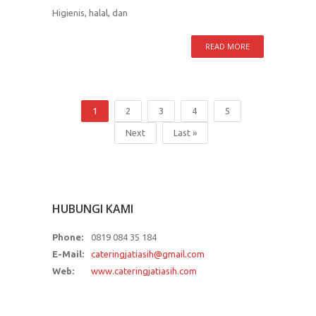
Higienis, halal, dan
READ MORE
1
2
3
4
5
Next
Last »
HUBUNGI KAMI
Phone:
0819 084 35 184
E-Mail:
cateringjatiasih@gmail.com
Web:
www.cateringjatiasih.com