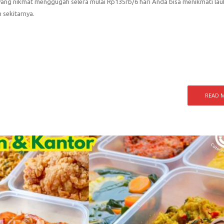
 yang nikmat menggugah selera mulai Rp135rb/6 hari Anda bisa menikmati la
 sekitarnya.
READ 