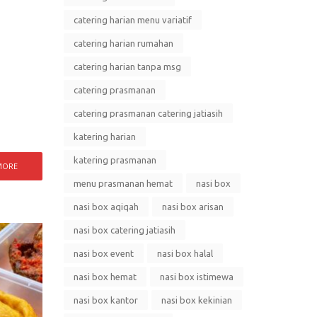
catering harian menu variatif
catering harian rumahan
catering harian tanpa msg
catering prasmanan
catering prasmanan catering jatiasih
katering harian
katering prasmanan
MORE
menu prasmanan hemat
nasi box
nasi box aqiqah
nasi box arisan
nasi box catering jatiasih
nasi box event
nasi box halal
nasi box hemat
nasi box istimewa
nasi box kantor
nasi box kekinian