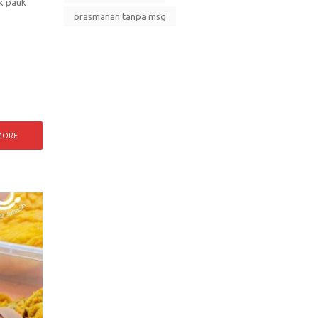
uk pauk
prasmanan tanpa msg
MORE