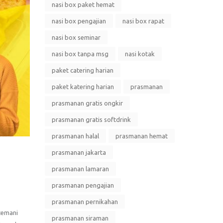
nasi box paket hemat
nasi box pengajian
nasi box rapat
nasi box seminar
nasi box tanpa msg
nasi kotak
paket catering harian
paket katering harian
prasmanan
prasmanan gratis ongkir
prasmanan gratis softdrink
prasmanan halal
prasmanan hemat
prasmanan jakarta
prasmanan lamaran
prasmanan pengajian
prasmanan pernikahan
 temani
prasmanan siraman