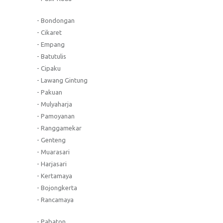
- Bondongan
- Cikaret
- Empang
- Batutulis
- Cipaku
- Lawang Gintung
- Pakuan
- Mulyaharja
- Pamoyanan
- Ranggamekar
- Genteng
- Muarasari
- Harjasari
- Kertamaya
- Bojongkerta
- Rancamaya
- Pabaton