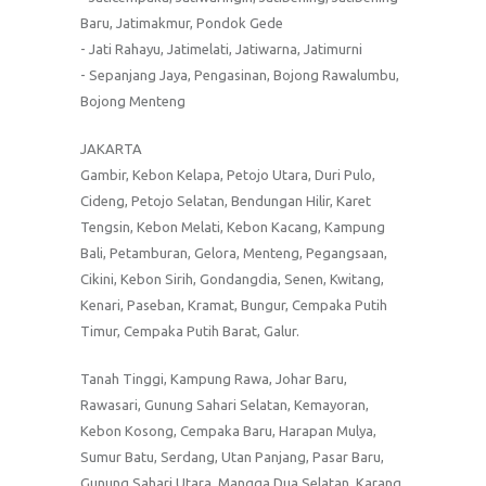
Baru, Jatimakmur, Pondok Gede
- Jati Rahayu, Jatimelati, Jatiwarna, Jatimurni
- Sepanjang Jaya, Pengasinan, Bojong Rawalumbu,
Bojong Menteng
JAKARTA
Gambir, Kebon Kelapa, Petojo Utara, Duri Pulo,
Cideng, Petojo Selatan, Bendungan Hilir, Karet
Tengsin, Kebon Melati, Kebon Kacang, Kampung
Bali, Petamburan, Gelora, Menteng, Pegangsaan,
Cikini, Kebon Sirih, Gondangdia, Senen, Kwitang,
Kenari, Paseban, Kramat, Bungur, Cempaka Putih
Timur, Cempaka Putih Barat, Galur.
Tanah Tinggi, Kampung Rawa, Johar Baru,
Rawasari, Gunung Sahari Selatan, Kemayoran,
Kebon Kosong, Cempaka Baru, Harapan Mulya,
Sumur Batu, Serdang, Utan Panjang, Pasar Baru,
Gunung Sahari Utara, Mangga Dua Selatan, Karang